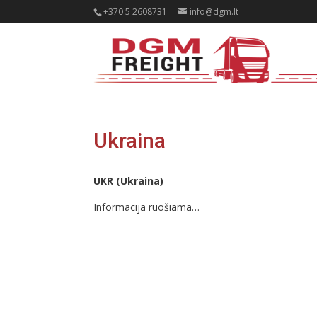
+370 5 2608731
info@dgm.lt
Ukraina
UKR (Ukraina)
Informacija ruošiama…