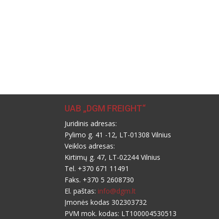
UAB „DGM FREIGHT“
Juridinis adresas:
Pylimo g. 41 -12, LT-01308 Vilnius
Veiklos adresas:
Kirtimų g. 47, LT-02244 Vilnius
Tel. +370 671 11491
Faks. +370 5 2608730
El. paštas:
info@dgm.lt
Įmonės kodas 302303732
PVM mok. kodas: LT100004530513