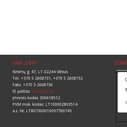
UAB „DGM“
ŽEMĖ
Kirtimų g. 47, LT-02244 Vilnius
Tel.: +370 5 2608731, +370 5 2608732
Faks. +370 5 2608730
T
El. paštas:
info@dgm.lt
Įmonės kodas 300618512
D
PVM mok. kodas: LT100002803514
a.s. Nr. LT807300010097760745